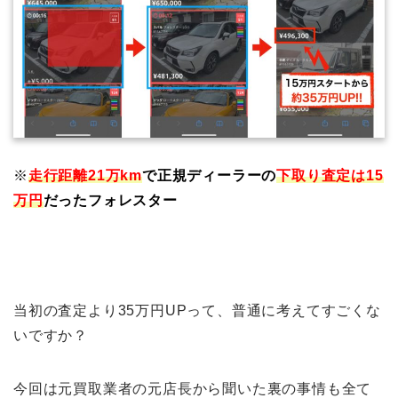
※
走行距離21万km
で
正規ディーラーの
下取り査定は
15
万円
だったフォレスター
当初の査定より35万円UPって、普通に考えてすごくな
いですか？
今回は元買取業者の元店長から聞いた裏の事情も全て