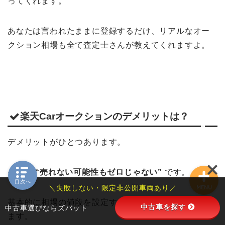
ってくれます。
SUZUKIの車
あなたは言われたままに登録するだけ、リアルなオー
ジムニー
クション相場も全て査定士さんが教えてくれますよ。
ハスラー
TOYOTAの車
楽天Carオークションのデメリットは？
プリウス
デメリットがひとつあります。
それは
“売れない可能性もゼロじゃない”
です。
目次へ
＼失敗しない・限定非公開車両あり／
MENU
基本的に相場の値段を設定すればまず間違いなく売れ
中古車を探す
中古車選びならズバット
ます。