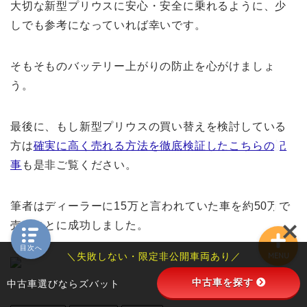
大切な新型プリウスに安心・安全に乗れるように、少
SUZUKIの車
しでも参考になっていれば幸いです。
ジムニー
そもそものバッテリー上がりの防止を心がけましょ
う。
ハスラー
TOYOTAの車
最後に、もし新型プリウスの買い替えを検討している
方は
確実に高く売れる方法を徹底検証したこちらの記
プリウス
事
も是非ご覧ください。
筆者はディーラーに15万と言われていた車を約50万で
売ることに成功しました。
目次へ
＼失敗しない・限定非公開車両あり／
MENU
中古車を探す
中古車選びならズバット