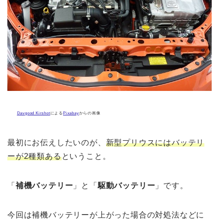
Davgood Kirshot
による
Pixabay
からの画像
最初にお伝えしたいのが、
新型プリウスにはバッテリ
ーが2種類ある
ということ。
「
補機バッテリー
」と「
駆動バッテリー
」です。
今回は補機バッテリーが上がった場合の対処法などに