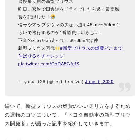
普段乗り用の新型プリウス
昨日、家族で田舎道をドライブしたら過去最高燃
費を記録した！
信号やアップダウンの少ない道を45km〜50kmく
らいで巡行するのが1番燃費いいらしい。
下道のみ570km走って、30.8km/ℓは神
新型プリウス万歳
#新型プリウスの燃費どこまで
伸ばせるかチャレンジ
pic.twitter.com/GoDA5GAtfS
— yasu_128 (@zext_firecivic)
June 1, 2020
続いて、新型プリウスの燃費のいい走り方をするため
の運転のコツについて、「トヨタ自動車の新型プリウ
ス開発者」が語った記事を紹介していきます。