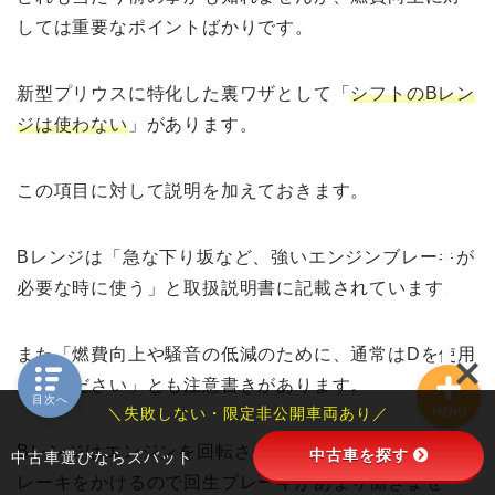
SUZUKIの車
しては重要なポイントばかりです。
ジムニー
新型プリウスに特化した裏ワザとして「
シフトのBレン
ジは使わない
」があります。
ハスラー
この項目に対して説明を加えておきます。
TOYOTAの車
Bレンジは「急な下り坂など、強いエンジンブレーキが
プリウス
必要な時に使う」と取扱説明書に記載されています。
また「燃費向上や騒音の低減のために、通常はDを使用
してください」とも注意書きがあります。
目次へ
＼失敗しない・限定非公開車両あり／
MENU
Bレンジはエンジンを回転させてその抵抗でエンジンブ
中古車を探す
中古車選びならズバット
レーキをかけるので回生ブレーキがあまり働きませ